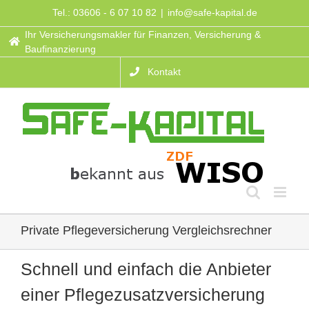
Zum
Tel.: 03606 - 6 07 10 82
|
info@safe-kapital.de
Inhalt
Ihr Versicherungsmakler für Finanzen, Versicherung &
springen
Baufinanzierung
Kontakt
Private Pflegeversicherung Vergleichsrechner
Schnell und einfach die Anbieter
einer Pflegezusatzversicherung